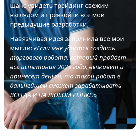
шанс увидеть трейдинг свежим
взглядом и превзойти все мои
предыдущие разработки.
Навязчивая идея заполнила все мои
мысли:
«Если мне удастся создать
торгового робота, который пройдет
все испытания 2025 года, выживет и
принесет деньги, то такой робот в
дальнейшем сможет зарабатывать
ВСЕГДА И НА ЛЮБОМ РЫНКЕ.»